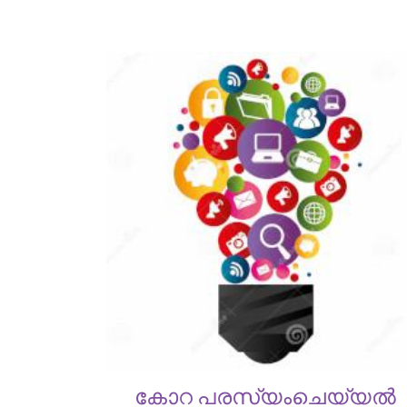
കോറ പരസ്യംചെയ്യൽ