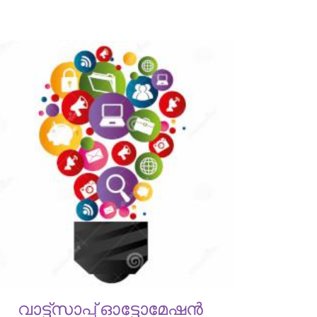
വാട്ട്സാപ്പ് ഓട്ടോമേഷൻ