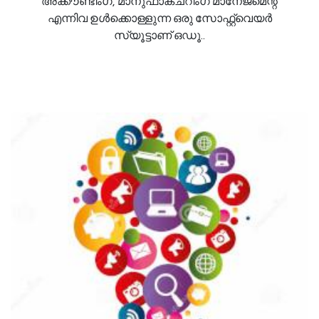
അക്കൗണ്ടിംഗ്, മാനുഫാക്ചറിംഗ് മാനേജ്‌മെന്റ്
എന്നിവ ഉൾക്കൊള്ളുന്ന ഒരു സോഫ്റ്റ്‌വെയർ
സ്യൂട്ടാണ് ഒഡൂ..