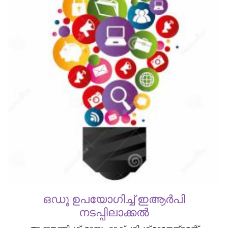
ഒഡൂ ഉപയോഗിച്ച് ഇആർപി
നടപ്പിലാക്കൽ