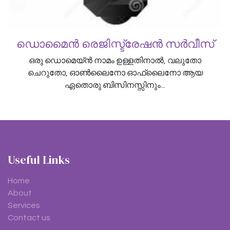
ഡൊമൈൻ രെജിസ്ട്രേഷൻ സർവീസ്
ഒരു ഡൊമെയ്ൻ നാമം ഉള്ളതിനാൽ, വലുതോ
ചെറുതോ, ഓൺലൈനോ ഓഫ്‌ലൈനോ ആയ
ഏതൊരു ബിസിനസ്സിനും...
Useful Links
Home
About
Services
Contact us