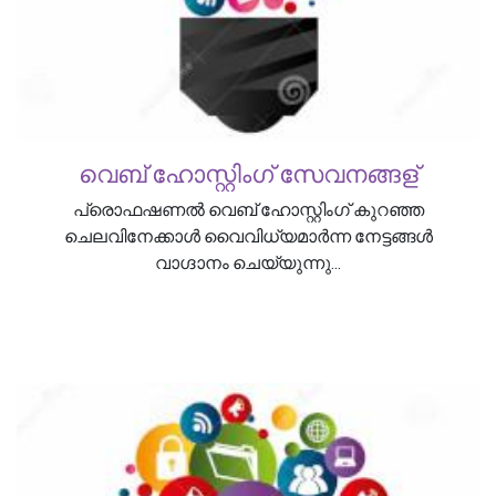
വെബ് ഹോസ്റ്റിംഗ് സേവനങ്ങള്
പ്രൊഫഷണൽ വെബ് ഹോസ്റ്റിംഗ് കുറഞ്ഞ
ചെലവിനേക്കാൾ വൈവിധ്യമാർന്ന നേട്ടങ്ങൾ
വാഗ്ദാനം ചെയ്യുന്നു...