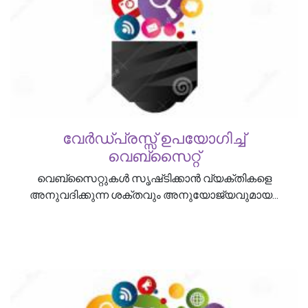
വേർഡ്പ്രസ്സ് ഉപയോഗിച്ച്
വെബ്സൈറ്റ്
വെബ്‌സൈറ്റുകൾ സൃഷ്‌ടിക്കാൻ വ്യക്തികളെ
അനുവദിക്കുന്ന ശക്തവും അനുയോജ്യവുമായ...